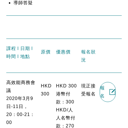
導師答疑
課程 l 日期 l
原價
優惠價
報名狀
時間 l 地點
況
高效能商務會
HKD
HKD 300
現正接
報
議
300
港幣付
受報名
名
2020年3月9
款：300
日-11日，
HKD/人
20：00-21：
人名幣付
00
款：270