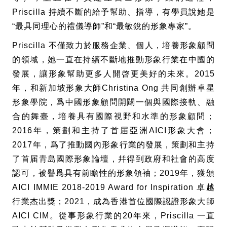
Priscilla
持續不斷的給予幫助、指導，有學員說她是
“最具同理心的禮儀導師”和“最敏銳的形象專家”。
Priscilla
不僅致力於服務企業、個人，培養形象顧問
的領域，她一直在持續不斷地推動形象行業在中國的
發展，讓形象幫助更多人開啓更美好的未來。
2015
年，和新加坡形象大師
Christina Ong
共同創辦卓星
形象學院，爲中國形象顧問開闢一個與國際接軌、融
合的舞臺，培養具有國際視野和水準的形象顧問；
2016
年，策劃和主持了首届亞洲
AICI
形象大會；
2017
年，爲了推動國內形象行業的發展，策劃和主持
了首届青島國際形象論壇，幷得到政府和社會的高度
認可，被譽爲具有前瞻性的形象領袖；
2019
年，獲頒
AICI IMMIE 2018-2019 Award for Inspiration
卓越
行業杰出獎；2021，成為香港首位國際認證形象大師
AICI CIM。從事形象行業的20年來，
Priscilla
一直