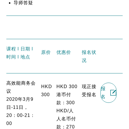
导师答疑
课程 l 日期 l
原价
优惠价
报名状
时间 l 地点
况
高效能商务会
HKD
HKD 300
现正接
报
议
300
港币付
受报名
名
2020年3月9
款：300
日-11日，
HKD/人
20：00-21：
人名币付
00
款：270