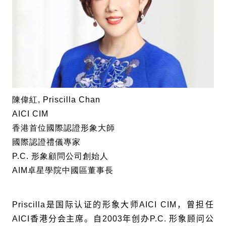
陳偉紅, Priscilla Chan
AICI CIM
香港首位國際認證形象大師
國際認證禮儀專家
P.C. 形象顧問公司創始人
AIM卓星學院中國區董事長
Priscilla
是国际
认证的形象大师
AICI CIM
，曾担任
AICI
香港分会主席。自
2003
年创办
P.C.
形象顾问公