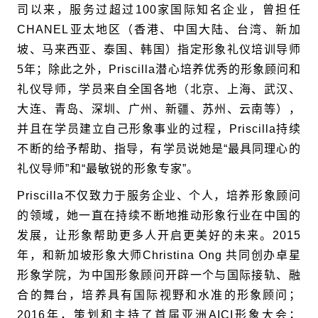
司以来，服务过超过
100
家国际知名企业，曾担任
CHANEL
亚太地区（香港、中国大陆、台湾、新加
坡、马来西亚、泰国、韩国）指定形象礼仪培训导师
5
年；除此之外，
Priscilla
潜心培养优秀的形象顾问和
礼仪导师，学员来自全国各地（北京、上海、武汉、
大连、青岛、深圳、广州、新疆、苏州、云南等），
并且在学员建立自己形象事业的过程，
Priscilla
持续
不断的给予帮助、指导，有学员说她是“最具同理心的
礼仪导师”和“最敏锐的形象专家”。
Priscilla
不仅致力于服务企业、个人，培养形象顾问
的领域，她一直在持续不断地推动形象行业在中国的
发展，让形象帮助更多人开启更美好的未来。
2015
年，和新加坡形象大师
Christina Ong
共同创办卓星
形象学院，为中国形象顾问开辟一个与国际接轨、融
合的舞台，培养具有国际视野和水准的形象顾问；
2016
年，策划和主持了首届亚洲
AICI
形象大会；