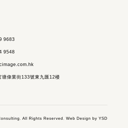
9 9683
4 9548
cimage.com.hk
塘偉業街133號東九匯12楼
onsulting. All Rights Reserved.
Web Design
by YSD