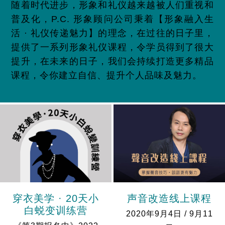
随着时代进步，形象和礼仪越来越被人们重视和
普及化，
P.C.
形象顾问公司秉着【形象融入生
活
·
礼仪传递魅力】的理念，在过往的日子里，
提供了一系列形象礼仪课程，令学员得到了很大
提升，在未来的日子，我们会持续打造更多精品
课程，令你建立自信、提升个人品味及魅力。
穿衣美学 · 20天小
声音改造线上课程
白蜕变训练营
2020年9月4日 / 9月11